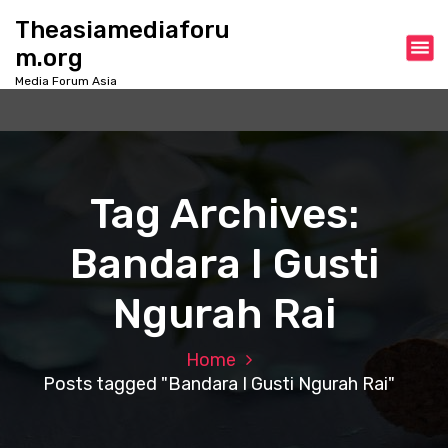
S
Theasiamediaforu
k
m.org
i
p
Media Forum Asia
t
o
c
o
n
Tag Archives:
t
e
Bandara I Gusti
n
t
Ngurah Rai
Home
Posts tagged "Bandara I Gusti Ngurah Rai"