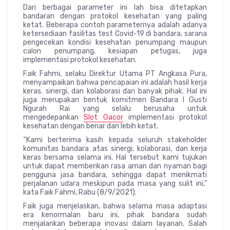
Dari berbagai parameter ini lah bisa ditetapkan
bandaran dengan protokol kesehatan yang paling
ketat. Beberapa contoh parameternya adalah adanya
ketersediaan fasilitas test Covid-19 di bandara, sarana
pengecekan kondisi kesehatan penumpang maupun
calon penumpang, kesiapan petugas, juga
implementasi protokol kesehatan.
Faik Fahmi, selaku Direktur Utama PT Angkasa Pura,
menyampaikan bahwa pencapaian ini adalah hasil kerja
keras. sinergi, dan kolaborasi dari banyak pihak. Hal ini
juga merupakan bentuk komitmen Bandara I Gusti
Ngurah Rai yang selalu berusaha untuk
mengedepankan
Slot Gacor
implementasi protokol
kesehatan dengan benar dan lebih ketat.
“Kami berterima kasih kepada seluruh stakeholder
komunitas bandara atas sinergi, kolaborasi, dan kerja
keras bersama selama ini. Hal tersebut kami tujukan
untuk dapat memberikan rasa aman dan nyaman bagi
pengguna jasa bandara, sehingga dapat menikmati
perjalanan udara meskipun pada masa yang sulit ini,”
kata Faik Fahmi, Rabu (8/9/2021).
Faik juga menjelaskan, bahwa selama masa adaptasi
era kenormalan baru ini, pihak bandara sudah
menjalankan beberapa inovasi dalam layanan. Salah