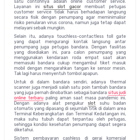
satu contohnya adalah online customer service.
Layanan ini
situs slot gacor
membuat petugas
customer service tidak harus berhadapan langsung
secara fisik dengan penumpang agar meminimalisir
risiko penularan virus corona, namun juga tetap dapat
melayani sebaik mungkin.
Selain itu, adanya touchless-contactless toll gate
yang dapat mengurangi kontak langsung antar
penumpang juga petugas bandara. Dengan fasilitas
yang disediakan ini, para calon penumpang yang
menggunakan kendaraan roda empat saat akan
memasuki bandara cukup mengambul tiket masuk
mobil dengan mengarahkan tangan ke sensor mesin.
Tak lagi harus menyentuh tombol apapun.
Untuk di dalam bandara sendiri, adanya thermal
scanner juga menjadi salah satu poin tambah bandara
yang juga pernah dinobatkan sebagai bandara
situs judi
online terbaru
paling aman saat masa pandemic ini.
Dengan adanya alat pengukur
slot
suhu badan
otomatis yang dipasang di sejumlah titik di dalam area
Terminal Keberangkatan dan Terminal Kedatangan ini,
maka suhu tubuh dapat terpantau oleh petugas,
sehingga kondisi kesehatan penumpang dapat segera
diketahui.
Sistem pembayaran cashless di gerai komersial